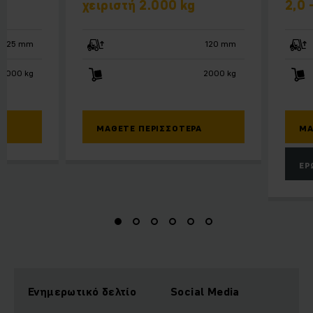
χειριστή 2.000 kg
2,0 
125 mm
120 mm
2000 kg
2000 kg
ΜΆΘΕΤΕ ΠΕΡΙΣΣΌΤΕΡΑ
ΜΆ
ΕΡ
Ενημερωτικό δελτίο
Social Media