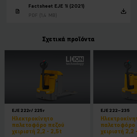
Factsheet EJE 1i (2021)
PDF
(1,4 MB)
Σχετικά προϊόντα
2r/ 225r
EJE 222–235
τροκίνητο
Ηλεκτροκίνητο
τοφόρο πεζού
παλετοφόρο πεζού
στή 2,2 - 2,5t
χειριστή 2,2 - 3,5t