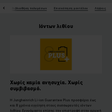
ικά
Βιβλιοθήκη πολυμέσων
Επισκόπηση μοντέλου
Λήψεις
Ιόντων λιθίου
Χωρίς καμία ανησυχία. Χωρίς
συμβιβασμό.
Η
Jungheinrich Li
-
ion Guarantee Plus
προσφέρει έως
και 8 χρόνια εγγύηση στους συσσωρευτές ιόντων
λιθίου. Εγγυόμαστε επίσης την επιστροφή στην αρχική