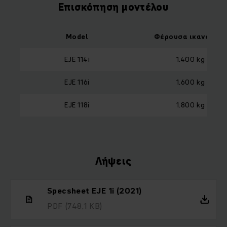
Επισκόπηση μοντέλου
Model
Φέρουσα ικανότητ
EJE 114i
1.400 kg
EJE 116i
1.600 kg
EJE 118i
1.800 kg
Λήψεις
Specsheet EJE 1i (2021)
PDF
(748,1 KB)