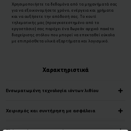
Χρησιμοποιήστε τα δεδομένα από τα μηχανήματά σας
για να εξοικονομήσετε χρόνο, ενέργεια και χρήματα
και να αυξήσετε την απόδοσή σας. Το κουτί
τηλεματικής μας (προεγκατεστημένο από το
εργοστάσιο) σας παρέχει ένα δωρεάν αρχικό πακέτο
διαχείρισης στόλου που μπορεί να επεκταθεί εύκολα
με επιπρόσθετα υλικά εξαρτήματα και λογισμικό.
Χαρακτηριστικά
Ενσωματωμένη τεχνολογία ιόντων λιθίου
Χειρισμός και συντήρηση με ασφάλεια
Πλήκτρο έρπουσας πορείας