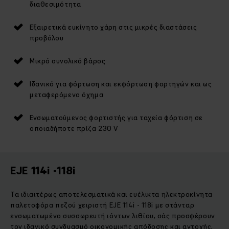
διαθεσιμότητα
Εξαιρετικά ευκίνητο χάρη στις μικρές διαστάσεις
προβόλου
Μικρό συνολικό βάρος
Ιδανικό για φόρτωση και εκφόρτωση φορτηγών και ως
μεταφερόμενο όχημα
Ενσωματούμενος φορτιστής για ταχεία φόρτιση σε
οποιαδήποτε πρίζα 230 V
EJE 114i -118i
Τα ιδιαιτέρως αποτελεσματικά και ευέλικτα ηλεκτροκίνητα
παλετοφόρα πεζού χειριστή EJE 114i - 118i με στάνταρ
ενσωματωμένο συσσωρευτή ιόντων λιθίου, σάς προσφέρουν
τον ιδανικό συνδυασμό οικονομικής απόδοσης και αντοχής,