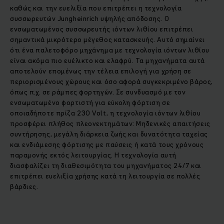
καθώς και την ευελιξία που επιτρέπει η τεχνολογία
συσσωρευτών Jungheinrich υψηλής απόδοσης. Ο
ενσωματωμένος συσσωρευτής ιόντων λιθίου επιτρέπει
σημαντικά μικρότερο μέγεθος κατασκευής. Αυτό σημαίνει
ότι ένα παλετοφόρο μηχάνημα με τεχνολογία ιόντων λιθίου
είναι ακόμα πιο ευέλικτο και ελαφρύ. Τα μηχανήματα αυτά
αποτελούν επομένως την τέλεια επιλογή για χρήση σε
περιορισμένους χώρους και όσο αφορά συγκεκριμένο βάρος,
όπως π.χ. σε ράμπες φορτηγών. Σε συνδυασμό με τον
ενσωματωμένο φορτιστή για εύκολη φόρτιση σε
οποιαδήποτε πρίζα 230 Volt, η τεχνολογία ιόντων λιθίου
προσφέρει πλήθος πλεονεκτημάτων: Μηδενικές απαιτήσεις
συντήρησης, μεγάλη διάρκεια ζωής και δυνατότητα ταχείας
και ενδιάμεσης φόρτισης με παύσεις ή κατά τους χρόνους
παραμονής εκτός λειτουργίας. Η τεχνολογία αυτή
διασφαλίζει τη διαθεσιμότητα του μηχανήματος 24/7 και
επιτρέπει ευελιξία χρήσης κατά τη λειτουργία σε πολλές
βάρδιες.