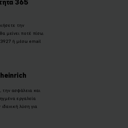
τητα 365
οιήσετε την
θα μείνει ποτέ πίσω.
 3927 ή μέσω email
heinrich
, την ασφάλεια και
οηγμένα εργαλεία
ιδανική λύση για