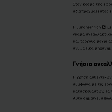
Στον κόσμο της εφοδ
αδιαπραγμάτευτες έ
Η
Jungheinrich
με
γκάμα ανταλλακτικών
και τροχούς μέχρι α
ανυψωτικά μηχανήμα
Γνήσια ανταλ
Η χρήση αυθεντικών
σύμφωνα με τις εργ
κατασκευαστών, τα 
Αυτό σημαίνει απόλ