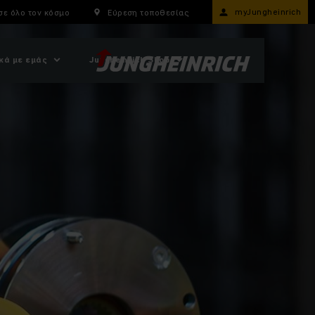
myJungheinrich
σε όλο τον κόσμο
Εύρεση τοποθεσίας
κά με εμάς
Jungheinrich Shop