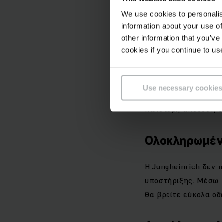
ζωής
We use cookies to personalis
information about your use of
other information that you’ve
Τα γνήσια ανταλλακ
cookies if you continue to us
μακροπρόθεσμη αξία
αντέχουν σε απαιτη
προβλεπόμενα διαστ
Use necessary cookies
μηχανημάτων. Αυτό 
καλύτερη απόδοση τ
Ολοκληρωμέν
H Jungheinrich δεν
υποστήριξης. Μέσω 
θα βρείτε εύκολα οδ