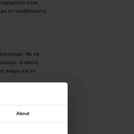
ατυχημάτων στον
τερα σε περιβάλλοντα
εξοπλισμού. Με τα
ρότεροι. Η υψηλή
ση ακόμη και σε
ας, χάρη στη φιλική
και θα το
About
ας.
η διάρκεια