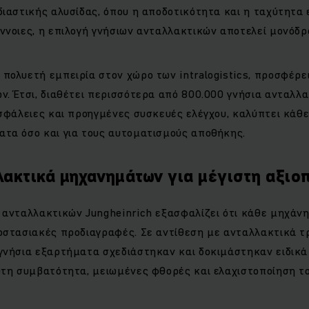
ιαστικής αλυσίδας, όπου η αποδοτικότητα και η ταχύτητα 
ννοιες, η επιλογή γνήσιων ανταλλακτικών αποτελεί μονόδρ
 πολυετή εμπειρία στον χώρο των intralogistics, προσφέρ
. Έτσι, διαθέτει περισσότερα από 800.000 γνήσια ανταλλα
σφάλειες και προηγμένες συσκευές ελέγχου, καλύπτει κάθε
τα όσο και για τους αυτοματισμούς αποθήκης.
λακτικά μηχανημάτων για μέγιστη αξιο
 ανταλλακτικών Jungheinrich εξασφαλίζει ότι κάθε μηχάνη
οστασιακές προδιαγραφές. Σε αντίθεση με ανταλλακτικά τ
γνήσια εξαρτήματα σχεδιάστηκαν και δοκιμάστηκαν ειδικά 
υτη συμβατότητα, μειωμένες φθορές και ελαχιστοποίηση το