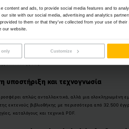
e content and ads, to provide social media features and to analy
 our site with our social media, advertising and analytics partn
 provided to them or that they’ve collected from your use of their
τικά μηχανημάτων δεν προσφέρουν μόνο άμεση λύση, αλλά
e our website.
. Είναι κατασκευασμένα με υψηλά ποιοτικά standards και 
τικές συνθήκες λειτουργίας. Όταν υπάρχει συντήρηση σύμ
ήματα, τότε συμβάλλουν στη σημαντική αύξηση της διάρκ
 only
Customize
μπορείτε να το μεταφράσετε σε χαμηλότερο συνολικό κόστ
ης επένδυσής σας.
η υποστήριξη και τεχνογνωσία
 προσφέρει απλώς ανταλλακτικά, αλλά μια ολοκληρωμένη ε
της εκτενούς βιβλιοθήκης με περισσότερα από 32.500 έγγ
ηγίες, καταλόγους και τεχνικά PDF.