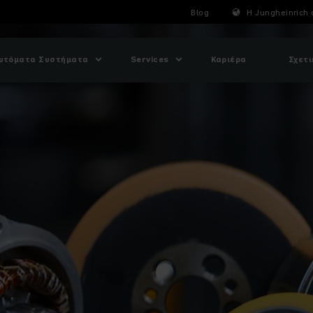
Blog
Η Jungheinrich 
υτόματα Συστήματα
Services
Καριέρα
Σχετι