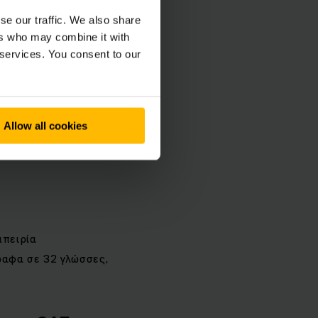
se our traffic. We also share
ers who may combine it with
 services. You consent to our
 και
σχεδιάστηκαν για να
φωνα με τα
ειας ζωής των
Allow all cookies
ος ιδιοκτησίας και
μπειρία
ραφα σε 32 γλώσσες,