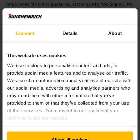
αποφύγουν τις οικονομικές και λειτουργικές προκλήσεις. Με
τη χρήση ειδικών εφαρμογών που υποστηρίζουν νέες
τεχνολογίες, όπως την τεχνητή νοημοσύνη και τη μηχανική
μάθηση, για να εξασφαλίσουν τον πλήρη και διαφανή έλεγχο
της εφοδιαστικής αλυσίδας. Επιπλέον, με τη δημιουργία
Consent
Details
About
πρακτικών που θα στηρίξουν την εφοδιαστική αλυσίδα για
να αντέξει στο χρόνο.
This website uses cookies
Πέντε δράσεις για άμεσα αποτελέσματα
We use cookies to personalise content and ads, to
provide social media features and to analyse our traffic.
Μια εταιρία μπορεί να προχωρήσει σε πέντε άμεσες
We also share information about your use of our site with
ενέργειες, ώστε να αντιμετωπίσει τις προκλήσεις για τυχόν
παύσεις της εφοδιαστικής αλυσίδας:
our social media, advertising and analytics partners who
may combine it with other information that you’ve
provided to them or that they’ve collected from your use
παροχή νέων τρόπων εργασίας, που θα υποστηρίξουν
of their services. You consent to our cookies if you
το εργατικό δυναμικό και την παραγωγικότητα
continue to use our website.
οργάνωση και παρουσίαση των διαθέσιμων δεδομένων
με ακρίβεια σχετικά με τα στοιχεία της ζήτησης, της
κατάστασης μεταφοράς και της διαθεσιμότητας των
αποθεμάτων
Allow all cookies