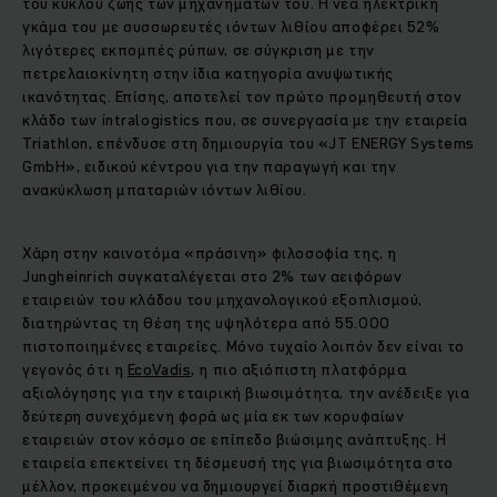
του κύκλου ζωής των μηχανημάτων του. Η νέα ηλεκτρική
γκάμα του με συσσωρευτές ιόντων λιθίου αποφέρει 52%
λιγότερες εκπομπές ρύπων, σε σύγκριση με την
πετρελαιοκίνητη στην ίδια κατηγορία ανυψωτικής
ικανότητας. Επίσης, αποτελεί τον πρώτο προμηθευτή στον
κλάδο των intralogistics που, σε συνεργασία με την εταιρεία
Triathlon, επένδυσε στη δημιουργία του «JT ENERGY Systems
GmbH», ειδικού κέντρου για την παραγωγή και την
ανακύκλωση μπαταριών ιόντων λιθίου.
Χάρη στην καινοτόμα «πράσινη» φιλοσοφία της, η
Jungheinrich συγκαταλέγεται στο 2% των αειφόρων
εταιρειών του κλάδου του μηχανολογικού εξοπλισμού,
διατηρώντας τη θέση της υψηλότερα από 55.000
πιστοποιημένες εταιρείες. Μόνο τυχαίο λοιπόν δεν είναι το
γεγονός ότι η
EcoVadis
, η πιο αξιόπιστη πλατφόρμα
αξιολόγησης για την εταιρική βιωσιμότητα, την ανέδειξε για
δεύτερη συνεχόμενη φορά ως μία εκ των κορυφαίων
εταιρειών στον κόσμο σε επίπεδο βιώσιμης ανάπτυξης. Η
εταιρεία επεκτείνει τη δέσμευσή της για βιωσιμότητα στο
μέλλον, προκειμένου να δημιουργεί διαρκή προστιθέμενη