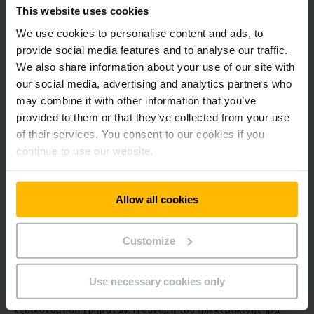
This website uses cookies
We use cookies to personalise content and ads, to
Ένα από τα πιο σημαντικά αγαθά της ζωής είναι και ο
provide social media features and to analyse our traffic.
χρόνος. Το πρόγραμμα κάθε σύγχρονου ανθρώπου είναι
We also share information about your use of our site with
γεμάτο υποχρεώσεις που δεν του επιτρέπουν να απολαύσει
την καθημερινότητά του όπως θα επιθυμούσε. Μία από
our social media, advertising and analytics partners who
αυτές είναι και ο τακτικός ανεφοδιασμός καυσίμων από το
may combine it with other information that you’ve
τοπικό πρατήριο. Πλέον όμως, η διαδικασία φόρτισης ενός
provided to them or that they’ve collected from your use
ηλεκτρικού οχήματος μπορεί να πραγματοποιηθεί εύκολα
of their services. You consent to our cookies if you
στην αυλή ενός σπιτιού ή το γκαράζ μίας επιχείρησης,
continue to use our website.
εξοικονομώντας πολύτιμα λεπτά από την καθημερινότητά
του.
Allow all cookies
Εξοικονομούν χρήματα
Customize
Αρκετοί ισχυρίζονται ότι η αγορά ενός αυτοκινήτου δεν
αποτελεί επένδυση. Τα ηλεκτρικά οχήματα ωστόσο
καταφέρνουν να καταρρίψουν αυτό το μύθο, καθώς σε
Use necessary cookies only
βάθος χρόνου εξασφαλίζουν πολύπλευρη και αξιόλογη
εξοικονόμηση χρημάτων. Η δύναμη του ηλεκτροκινητήρα