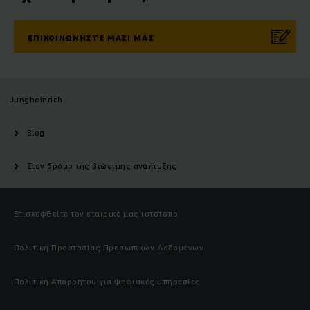
ΕΠΙΚΟΙΝΩΝΉΣΤΕ ΜΑΖΊ ΜΑΣ
Jungheinrich
Blog
Στον δρόμο της βιώσιμης ανάπτυξης
Επισκεφθείτε τον εταιρικό μας ιστότοπο
Πολιτική Προστασίας Προσωπικών Δεδομένων
Πολιτική Απορρήτου για ψηφιακές υπηρεσίες