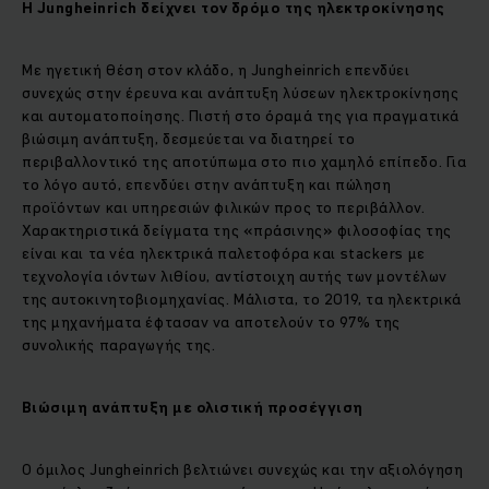
Η
Jungheinrich
δείχνει τον δρόμο της ηλεκτροκίνησης
Με ηγετική θέση στον κλάδο, η Jungheinrich επενδύει
συνεχώς στην έρευνα και ανάπτυξη λύσεων ηλεκτροκίνησης
και αυτοματοποίησης. Πιστή στο όραμά της για πραγματικά
βιώσιμη ανάπτυξη, δεσμεύεται να διατηρεί το
περιβαλλοντικό της αποτύπωμα στο πιο χαμηλό επίπεδο. Για
το λόγο αυτό, επενδύει στην ανάπτυξη και πώληση
προϊόντων και υπηρεσιών φιλικών προς το περιβάλλον.
Χαρακτηριστικά δείγματα της «πράσινης» φιλοσοφίας της
είναι και τα νέα ηλεκτρικά παλετοφόρα και stackers με
τεχνολογία ιόντων λιθίου, αντίστοιχη αυτής των μοντέλων
της αυτοκινητοβιομηχανίας. Μάλιστα, το 2019, τα ηλεκτρικά
της μηχανήματα έφτασαν να αποτελούν το 97% της
συνολικής παραγωγής της.
Βιώσιμη ανάπτυξη με ολιστική προσέγγιση
Ο όμιλος Jungheinrich βελτιώνει συνεχώς και την αξιολόγηση