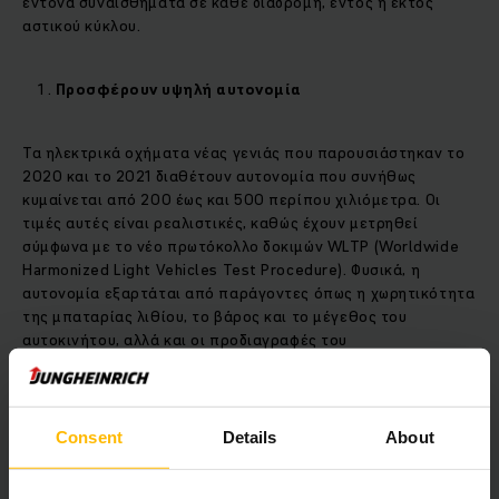
έντονα συναισθήματα σε κάθε διαδρομή, εντός ή εκτός
αστικού κύκλου.
Προσφέρουν υψηλή αυτονομία
Τα ηλεκτρικά οχήματα νέας γενιάς που παρουσιάστηκαν το
2020 και το 2021 διαθέτουν αυτονομία που συνήθως
κυμαίνεται από 200 έως και 500 περίπου χιλιόμετρα. Οι
τιμές αυτές είναι ρεαλιστικές, καθώς έχουν μετρηθεί
σύμφωνα με το νέο πρωτόκολλο δοκιμών WLTP (Worldwide
Harmonized Light Vehicles Test Procedure). Φυσικά, η
αυτονομία εξαρτάται από παράγοντες όπως η χωρητικότητα
της μπαταρίας λιθίου, το βάρος και το μέγεθος του
αυτοκινήτου, αλλά και οι προδιαγραφές του
ηλεκτροκινητήρα. Επίσης, μπορεί να επηρεαστεί από τον
τρόπο οδήγησης, τα ελαστικά του ηλεκτρικού οχήματος και
το κλίμα της περιοχής που κινείται.
Consent
Details
About
Εξοικονομούν πολύτιμο χρόνο από την
καθημερινότητά μας