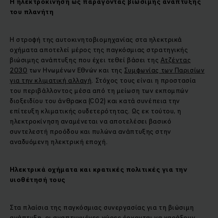
Η ηλεκτροκίνηση ως παράγοντας βιώσιμης ανάπτυξης
του πλανήτη
Η στροφή της αυτοκινητοβιομηχανίας στα ηλεκτρικά
οχήματα αποτελεί μέρος της παγκόσμιας στρατηγικής
βιώσιμης ανάπτυξης που έχει τεθεί βάσει της
Ατζέντας
2030
των Ηνωμένων Εθνών και της
Συμφωνίας των Παρισίων
για την κλιματική αλλαγή
. Στόχος τους είναι η προστασία
του περιβάλλοντος μέσα από τη μείωση των εκπομπών
διοξειδίου του άνθρακα (CO2) και κατά συνέπεια την
επίτευξη κλιματικής ουδετερότητας. Ως εκ τούτου, η
ηλεκτροκίνηση αναμένεται να αποτελέσει βασικό
συντελεστή προόδου και πυλώνα ανάπτυξης στην
αναδυόμενη ηλεκτρική εποχή.
Ηλεκτρικά οχήματα και κρατικές πολιτικές για την
υιοθέτησή τους
Στα πλαίσια της παγκόσμιας συνεργασίας για τη βιώσιμη
ανάπτυξη, οι αναπτυγμένες χώρες έρχονται να χαράξουν