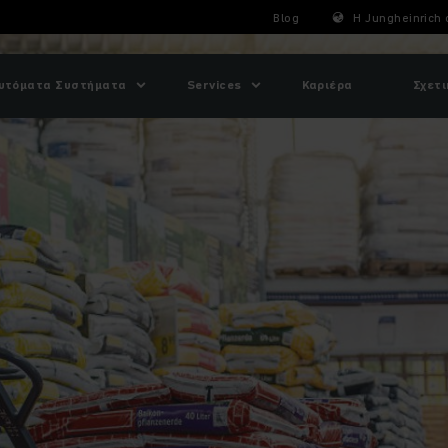
Blog
Η Jungheinrich 
υτόματα Συστήματα
Services
Καριέρα
Σχετι