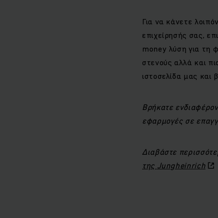
Για να κάνετε λοιπό
επιχείρησής σας, επι
money λύση για τη 
στενούς αλλά και πι
ιστοσελίδα μας και 
Βρήκατε ενδιαφέρον
εφαρμογές σε επαγγ
Διαβάστε περισσότε
της
Jungheinrich