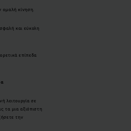
ν ομαλή κίνηση.
ασφαλή και εύκολη
φορετικά επίπεδα
ρα
νή λειτουργία σε
ας τα μια αξιόπιστη
ξήσετε την