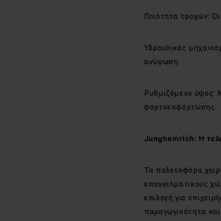
Ποιότητα τροχών: Οι
Υδραυλικός μηχανισμ
ανύψωση.
Ρυθμιζόμενο ύψος: Μ
φορτοεκφόρτωσης.
Jungheinrich: Η τε
Τα παλετοφόρα χειρό
επαγγελματικούς χώρ
επιλογή για επιχειρ
παραγωγικότητα και