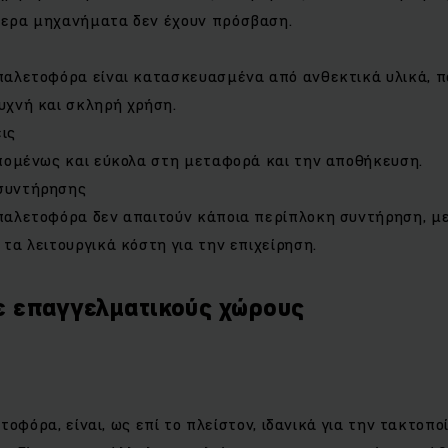
τερα μηχανήματα δεν έχουν πρόσβαση.
παλετοφόρα είναι κατασκευασμένα από ανθεκτικά υλικά, π
υχνή και σκληρή χρήση.
ις
επομένως και εύκολα στη μεταφορά και την αποθήκευση.
συντήρησης
παλετοφόρα δεν απαιτούν κάποια περίπλοκη συντήρηση, με
 τα λειτουργικά κόστη για την επιχείρηση.
ε επαγγελματικούς χώρους
τοφόρα, είναι, ως επί το πλείστον, ιδανικά για την τακτοπ