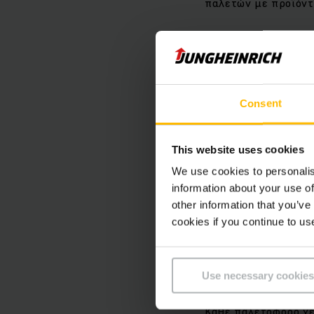
παλετών με προϊόντα
Σούπερ μάρκετ και 
Μεταφέρουν γρήγορα
Consent
περιορίζοντας σημα
This website uses cookies
Εργοστάσια
We use cookies to personalis
information about your use of
Συμβάλλουν στη βελ
other information that you’ve
μεταφορά πρώτων υλ
cookies if you continue to us
Μεταφορικές εταιρ
Use necessary cookies
Κάθε παλετοφόρο χε