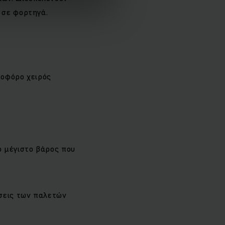
 σε φορτηγά.
τοφόρο χειρός
ο μέγιστο βάρος που
άσεις των παλετών