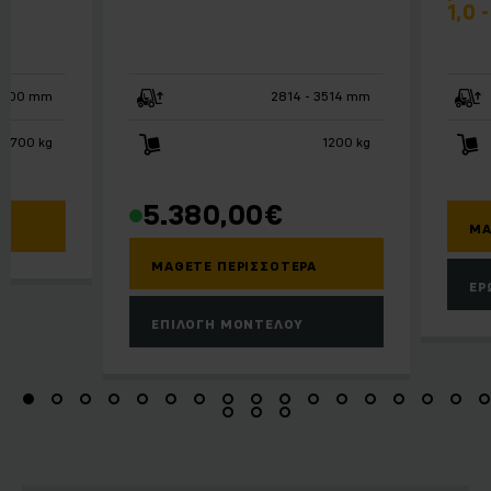
1,0 -
4400 mm
2814 - 3514 mm
- 1700 kg
1200 kg
5.380,00
€
ΜΆ
ΜΆΘΕΤΕ ΠΕΡΙΣΣΌΤΕΡΑ
ΕΡ
ΕΠΙΛΟΓΉ ΜΟΝΤΈΛΟΥ