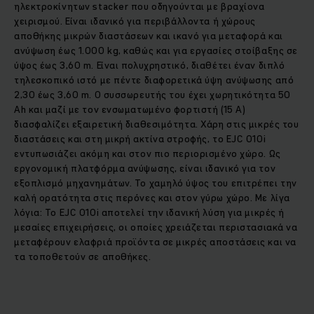
ηλεκτροκίνητων stacker που οδηγούνται με βραχίονα
χειρισμού. Είναι ιδανικό για περιβάλλοντα ή χώρους
αποθήκης μικρών διαστάσεων και ικανό για μεταφορά και
ανύψωση έως 1.000 kg, καθώς και για εργασίες στοίβαξης σε
ύψος έως 3,60 m. Είναι πολυχρηστικό, διαθέτει έναν διπλό
τηλεσκοπικό ιστό με πέντε διαφορετικά ύψη ανύψωσης από
2,30 έως 3,60 m. Ο συσσωρευτής του έχει χωρητικότητα 50
Ah και μαζί με τον ενσωματωμένο φορτιστή (15 A)
διασφαλίζει εξαιρετική διαθεσιμότητα. Χάρη στις μικρές του
διαστάσεις και στη μικρή ακτίνα στροφής, το EJC 010i
εντυπωσιάζει ακόμη και στον πιο περιορισμένο χώρο. Ως
εργονομική πλατφόρμα ανύψωσης, είναι ιδανικό για τον
εξοπλισμό μηχανημάτων. Το χαμηλό ύψος του επιτρέπει την
καλή ορατότητα στις περόνες και στον γύρω χώρο. Με λίγα
λόγια: Το EJC 010i αποτελεί την ιδανική λύση για μικρές ή
μεσαίες επιχειρήσεις, οι οποίες χρειάζεται περιστασιακά να
μεταφέρουν ελαφριά προϊόντα σε μικρές αποστάσεις και να
τα τοποθετούν σε αποθήκες.