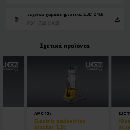
τεχνικά χαρακτηριστικά EJC 010i
PDF
(728,0 KB)
Σχετικά προϊόντα
AMC 12z
EJC 1
α
Electric pedestrian
Ηλεκ
stacker 1,2t
με 