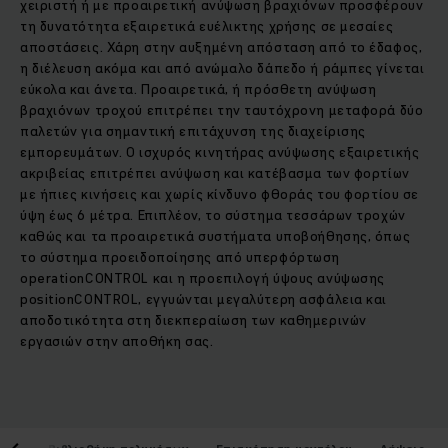
χειριστή ή με προαιρετική ανύψωση βραχιόνων προσφέρουν
τη δυνατότητα εξαιρετικά ευέλικτης χρήσης σε μεσαίες
αποστάσεις. Χάρη στην αυξημένη απόσταση από το έδαφος,
η διέλευση ακόμα και από ανώμαλο δάπεδο ή ράμπες γίνεται
εύκολα και άνετα. Προαιρετικά, ή πρόσθετη ανύψωση
βραχιόνων τροχού επιτρέπει την ταυτόχρονη μεταφορά δύο
παλετών για σημαντική επιτάχυνση της διαχείρισης
εμπορευμάτων. Ο ισχυρός κινητήρας ανύψωσης εξαιρετικής
ακριβείας επιτρέπει ανύψωση και κατέβασμα των φορτίων
με ήπιες κινήσεις και χωρίς κίνδυνο φθοράς του φορτίου σε
ύψη έως 6 μέτρα. Επιπλέον, το σύστημα τεσσάρων τροχών
καθώς και τα προαιρετικά συστήματα υποβοήθησης, όπως
το σύστημα προειδοποίησης από υπερφόρτωση
operationCONTROL και η προεπιλογή ύψους ανύψωσης
positionCONTROL, εγγυώνται μεγαλύτερη ασφάλεια και
αποδοτικότητα στη διεκπεραίωση των καθημερινών
εργασιών στην αποθήκη σας.