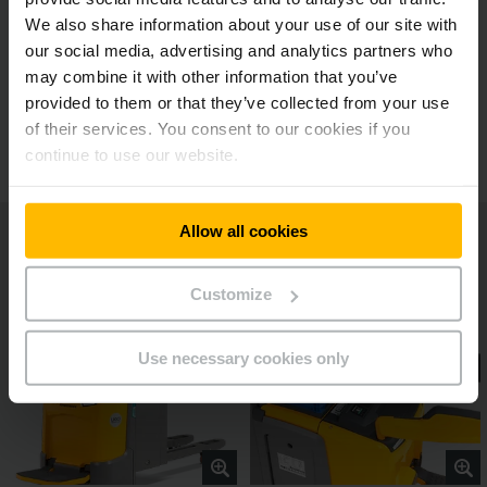
Ανύψωση βοηθητικών βραχιόνων για
We also share information about your use of our site with
διαφορετικές χρήσεις
our social media, advertising and analytics partners who
may combine it with other information that you’ve
provided to them or that they’ve collected from your use
Πρόσθετος εξοπλισμός
of their services. You consent to our cookies if you
continue to use our website.
Allow all cookies
Customize
Use necessary cookies only