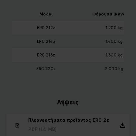
Model
Φέρουσα ικανότητ
ERC 212z
1.200 kg
ERC 214z
1.400 kg
ERC 216z
1.600 kg
ERC 220z
2.000 kg
Λήψεις
Πλεονεκτήματα προϊόντος ERC 2z
PDF
(1,4 MB)