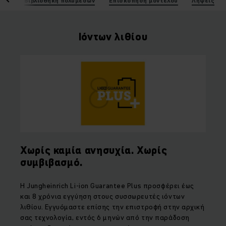
ικά
Βιβλιοθήκη πολυμέσων
Επισκόπηση μοντέλου
Λήψεις
Ιόντων λιθίου
Χωρίς καμία ανησυχία. Χωρίς
συμβιβασμό.
Η
Jungheinrich Li
-
ion Guarantee Plus
προσφέρει έως
και 8 χρόνια εγγύηση στους συσσωρευτές ιόντων
λιθίου. Εγγυόμαστε επίσης την επιστροφή στην αρχική
σας τεχνολογία, εντός 6 μηνών από την παράδοση