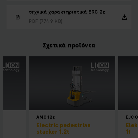
τεχνικά χαρακτηριστικά ERC 2z
PDF
(774,9 KB)
Σχετικά προϊόντα
AMC 12z
EJC 0
α
Electric pedestrian
Elek
stacker 1,2t
1t