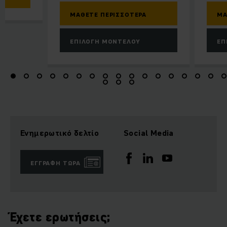
ΜΆΘΕΤΕ ΠΕΡΙΣΣΌΤΕΡΑ
ΜΆ
ΕΠΙΛΟΓΉ ΜΟΝΤΈΛΟΥ
ΕΠ
Ενημερωτικό δελτίο
Social Media
ΕΓΓΡΑΦΉ ΤΏΡΑ
Έχετε ερωτήσεις;