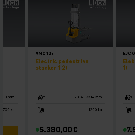
AMC 12z
EJC 0
α
Electric pedestrian
Elek
stacker 1,2t
1t
4400 mm
2814 - 3514 mm
- 1700 kg
1200 kg
5.380,00
€
7.