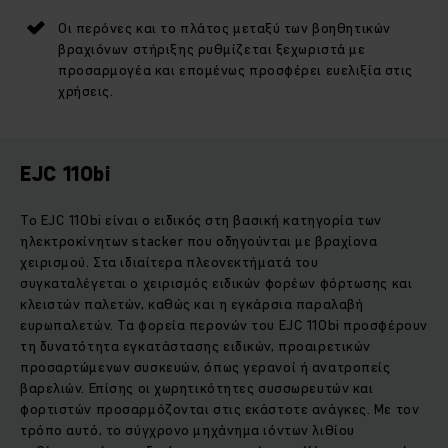
Οι περόνες και το πλάτος μεταξύ των βοηθητικών
βραχιόνων στήριξης ρυθμίζεται ξεχωριστά με
προσαρμογέα και επομένως προσφέρει ευελιξία στις
χρήσεις.
EJC 110bi
Το EJC 110bi είναι ο ειδικός στη βασική κατηγορία των
ηλεκτροκίνητων stacker που οδηγούνται με βραχίονα
χειρισμού. Στα ιδιαίτερα πλεονεκτήματά του
συγκαταλέγεται ο χειρισμός ειδικών φορέων φόρτωσης και
κλειστών παλετών, καθώς και η εγκάρσια παραλαβή
ευρωπαλετών. Τα φορεία περονών του EJC 110bi προσφέρουν
τη δυνατότητα εγκατάστασης ειδικών, προαιρετικών
προσαρτώμενων συσκευών, όπως γερανοί ή ανατροπείς
βαρελιών. Επίσης οι χωρητικότητες συσσωρευτών και
φορτιστών προσαρμόζονται στις εκάστοτε ανάγκες. Με τον
τρόπο αυτό, το σύγχρονο μηχάνημα ιόντων λιθίου