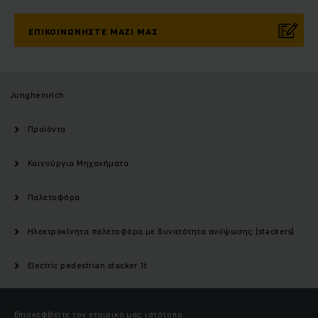
ΕΠΙΚΟΙΝΩΝΉΣΤΕ ΜΑΖΊ ΜΑΣ
Jungheinrich
Προϊόντα
Καινούργια Μηχανήματα
Παλετοφόρα
Ηλεκτροκίνητα παλετοφόρα με δυνατότητα ανύψωσης (stackers)
Electric pedestrian stacker 1t
Επισκεφθείτε τον εταιρικό μας ιστότοπο