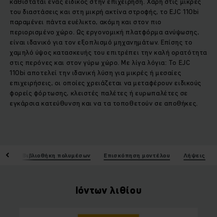
καθίσταται ένας ειδικός στην επιχείρηση. Χάρη στις μικρές
του διαστάσεις και στη μικρή ακτίνα στροφής, το EJC 110bi
παραμένει πάντα ευέλικτο, ακόμη και στον πιο
περιορισμένο χώρο. Ως εργονομική πλατφόρμα ανύψωσης,
είναι ιδανικό για τον εξοπλισμό μηχανημάτων. Επίσης το
χαμηλό ύψος κατασκευής του επιτρέπει την καλή ορατότητα
στις περόνες και στον γύρω χώρο. Με λίγα λόγια: Το EJC
110bi αποτελεί την ιδανική λύση για μικρές ή μεσαίες
επιχειρήσεις, οι οποίες χρειάζεται να μεταφέρουν ειδικούς
φορείς φόρτωσης, κλειστές παλέτες ή ευρωπαλέτες σε
εγκάρσια κατεύθυνση και να τα τοποθετούν σε αποθήκες.
ικά
Βιβλιοθήκη πολυμέσων
Επισκόπηση μοντέλου
Λήψεις
Ιόντων λιθίου