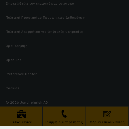
Επισκεφθείτε τον εταιρικό μας ιστότοπο
Πολιτική Προστασίας Προσωπικών Δεδομένων
Πολιτική Απορρήτου για ψηφιακές υπηρεσίες
Όροι Χρήσης
OpenLine
Preference Center
Cookies
© 2026 Jungheinrich AG
Call4Service
Γραμμή εξυπηρέτησης
Φόρμα επικοινωνίας