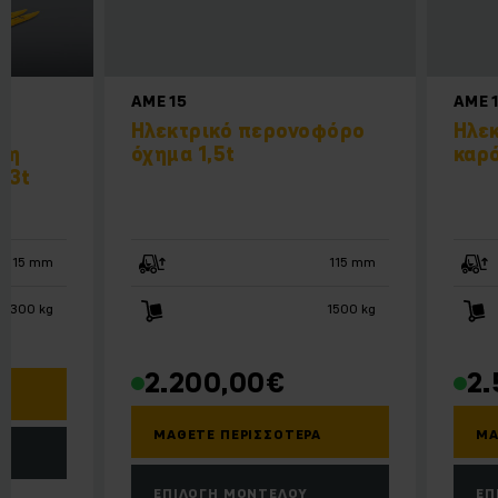
AME 15
AME 
Ηλεκτρικό περονοφόρο
Ηλε
ση
όχημα 1,5t
καρό
3,3t
115 mm
115 mm
3300 kg
1500 kg
2.200,00
€
2.
ΜΆΘΕΤΕ ΠΕΡΙΣΣΌΤΕΡΑ
ΜΆ
ΕΠΙΛΟΓΉ ΜΟΝΤΈΛΟΥ
ΕΠ