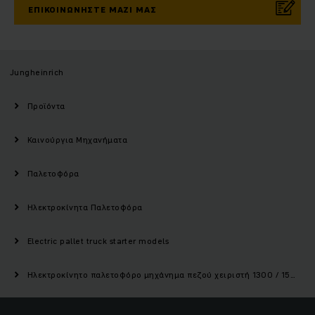
ΕΠΙΚΟΙΝΩΝΉΣΤΕ ΜΑΖΊ ΜΑΣ
Jungheinrich
Προϊόντα
Καινούργια Μηχανήματα
Παλετοφόρα
Ηλεκτροκίνητα Παλετοφόρα
Electric pallet truck starter models
Ηλεκτροκίνητο παλετοφόρο μηχάνημα πεζού χειριστή 1300 / 1500 kg