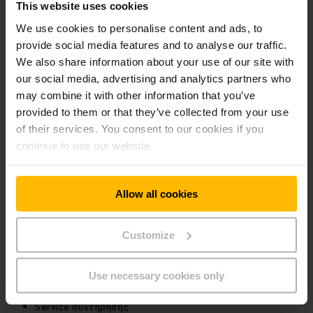
This website uses cookies
την αρχή και πληρώνετε σε σταθερές μηνιαίες δόσεις.
Ομοίως έχετε δυνατότητα ελεύθερης επιλογής της
We use cookies to personalise content and ads, to
διάρκειας του συμβολαίου. Σε αντίθεση με το συμβατικό
provide social media features and to analyse our traffic.
δάνειο με δόσεις, στην χρηματοδοτική μίσθωση στο τέλος
We also share information about your use of our site with
της περιόδου του συμβολαίου έχετε επιλογή απόκτησης
our social media, advertising and analytics partners who
στην υπολογισμένη υπολειμματική αξία.
may combine it with other information that you’ve
provided to them or that they’ve collected from your use
Πλεονεκτήματα χρηματοδότησης
of their services. You consent to our cookies if you
continue to use our website.
Καμία δέσμευση ίδιων κεφαλαίων
Προστασία των πιστωτικών ορίων στην τράπεζά σας
Εγγύηση σταθερού επιτοκίου
Allow all cookies
Δυνατότητα χρήσης κρατικών επιχορηγήσεων
Οι αποσβέσεις και οι τόκοι εκπίπτουν φορολογικά
Customize
Πρόσθετες παροχές
Use necessary cookies only
Full Service
Service συντήρησης