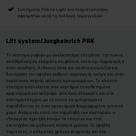
Συστήματα Pick to Light για ελαχιστοποίηση
σφαλμάτων κατά τη συλλογή παραγγελιών
Lift system/Jungheinrich PRK
Το σύστημα ραφιών με ανελκυστήρα επιτρέπει την πυκνή
αποθήκευση σε ελάχιστη επιφάνεια, κατά την παραγωγή ή
στην αποθήκη. Η ιδανική λύση για απόλυτη ευελιξία και
διατήρηση του υψηλού ρυθμού παραγωγής ακόμα και στην
περίπτωση συχνής αλλαγής εμπορευμάτων. Το κλειστό
σύστημα αποτελείται από συρτάρια τοποθετημένα
αμφίπλευρα κατακόρυφα, από έναν εξαγωγέα και ένα
σύστημα ελέγχου, με το οποίο τα εμπορεύματα
παραδίδονται σε έναν εργονομικά διαμορφωμένο ανοικτό
χώρο. Ακόμη και κατά την παραλαβή των συρταριών, ο
εξαγωγέας έχει ήδη έτοιμο το επόμενο και έτσι
επιτυγχάνεται μηδενική απώλεια χρόνου. Οι υψηλές
ταχύτητες, ο ελάχιστος χρόνος αναμονής και ένα