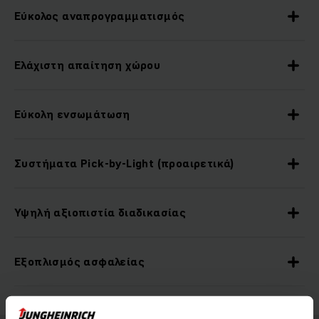
Εύκολος αναπρογραμματισμός
Ελάχιστη απαίτηση χώρου
Εύκολη ενσωμάτωση
Συστήματα Pick-by-Light (προαιρετικά)
Υψηλή αξιοπιστία διαδικασίας
Εξοπλισμός ασφαλείας