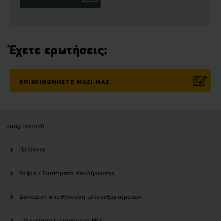
Έχετε ερωτήσεις;
ΕΠΙΚΟΙΝΩΝΉΣΤΕ ΜΑΖΊ ΜΑΣ
Jungheinrich
Προϊόντα
Ράφια / Συστήματα Αποθήκευσης
Δυναμική αποθήκευση μικροεξαρτημάτων
Lift system/Jungheinrich PRK